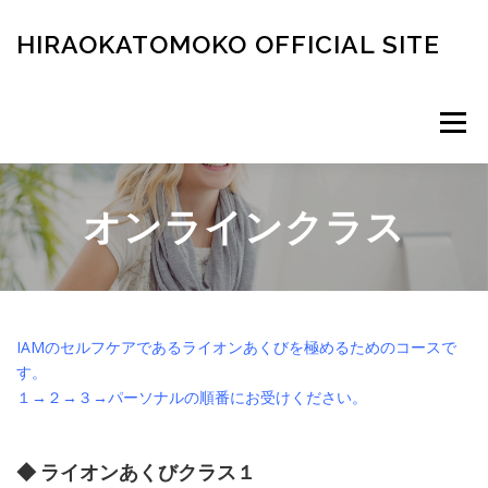
コ
ン
HIRAOKATOMOKO OFFICIAL SITE
テ
ン
ツ
メニュ
へ
ス
キ
HOME
ABOUT
SERVICE
VOICE
ッ
オンラインクラス
プ
お申込み・お問合せ
IAMのセルフケアであるライオンあくびを極めるためのコースで
す。
１→２→３→パーソナルの順番にお受けください。
◆ ライオンあくびクラス１